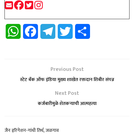
W
F
T
T
S
h
a
e
w
h
a
c
l
i
a
Previous Post
t
e
e
t
r
स्टेट बँक ऑफ इंडिया मुख्य शाखेत रक्तदान शिबीर संपन्न
s
b
g
t
e
Next Post
कर्जबारीमुळे शेतकर्‍याची आत्महत्या
A
o
r
e
p
o
a
r
जैन इरिगेशन-गांधी तिर्थ, जळगाव