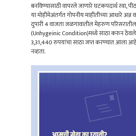
बनविण्यासाठी वापरले जाणारे घटकपदार्थ रवा, पीठ,
या मोहीमेअंतर्गत गोपनीय माहीतीच्या आधारे अन्न 
दुपारी 4 वाजता जळगावातील मेहरुण परिसरातील न्य
(Unhygeinic Condition)मध्ये साठा करुन ठेवलेला
3,31,440 रुपयांचा साठा जप्त करण्यात आला आहे. य
नव्हता.