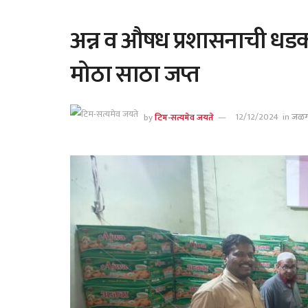
अन्न व औषध प्रशासनाची धडक क
मोठा साठा जप्त
by
टिम-सत्यमेव जयते
12/12/2024
in
जळग