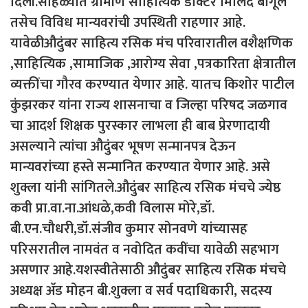
दिली.सोहळ्यात ग्रामीण साहित्यिक डॉक्टर मिलिंद बागूल
तसेच विविध मान्यवरांची उपस्थिती राहणार आहे.
यावेळीऔदुंबर साहित्य रसिक मंच परिवारातील वशैक्षणिक
,साहित्यिक ,सामाजिक ,आरोग्य सेवा ,पत्रकारिता क्षेत्रातील
व्यक्तींचा गौरव करण्यात येणार आहे. यातच किशोर पाटील
कुंझरकर यांना राज्य शासनाचा व जिल्हा परिषद जळगाव
चा आदर्श शिक्षक पुरस्कार लाभला ही बाब प्रेरणादायी
असल्याने त्यांचा औदुंबर भूषण सन्मानपत्र देऊन
मान्यवरांच्या हस्ते सन्मानित करण्यात येणार आहे. असे
शुक्ला यांनी सांगितले.औदुंबर साहित्य रसिक मंचचे ज्येष्ठ
कवी प्रा.वा.ना.आंधळे,कवी विलास मोरे,डॉ.
बी.एन.चौधरी,डॉ.संजीव कुमार सोनवणे यांच्यासह
परिसरातील नामवंत व नवोदित कवींचा यावेळी सहभाग
असणार आहे.यशस्वीतेसाठी औदुंबर साहित्य रसिक मंचचे
अध्यक्ष ॲड मोहन बी.शुक्ला व सर्व पदाधिकारी, सदस्य