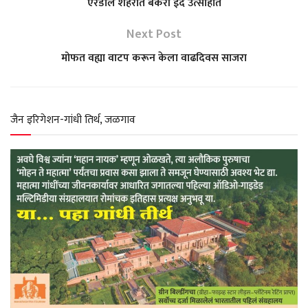
एरंडोल शहरात बकरी ईद उत्साहात
s
b
g
t
e
Next Post
मोफत वह्या वाटप करून केला वाढदिवस साजरा
A
o
r
e
p
o
a
r
जैन इरिगेशन-गांधी तिर्थ, जळगाव
p
k
m