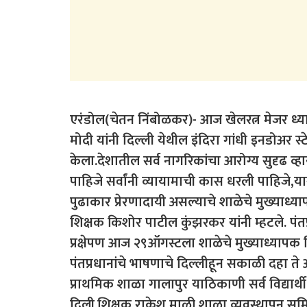
एरंडोल(चेतन निंबोळकर)- आज खेलरत्न मेजर ध्यानचंद 
मोदी यांनी दिल्ली येथील इंदिरा गांधी इनडोअर स्ट
केला.देशातील सर्व नागरिकांचा आरोग्य सुदृढ व्ह
पाहिजे सर्वांनी व्यायामाची कास धरली पाहिजे,यासाठ
पुढाकार प्रेरणादायी असल्याचे शाळेचे मुख्याध्या
शिक्षक किशोर पाटील कुंझरकर यांनी म्हटले. पंतप
प्रक्षेपण आज २९ऑगस्टला शाळेचे मुख्याध्यापक 
पंतप्रधानांचे भाषणाचे दिल्लीहून सकाळी दहा ते
प्राथमिक शाळा गालापुर याठिकाणी सर्व विद्यार्थ
दिली.शिक्षक राकेश माळी शाळा व्यवस्थापन समि