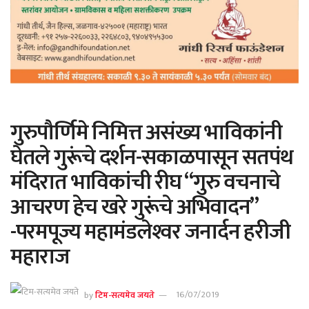
गुरुपौर्णिमे निमित्त असंख्य भाविकांनी
घेतले गुरूंचे दर्शन-सकाळपासून सतपंथ
मंदिरात भाविकांची रीघ “गुरु वचनाचे
आचरण हेच खरे गुरूंचे अभिवादन”
-परमपूज्य महामंडलेश्‍वर जनार्दन हरीजी
महाराज
by
टिम-सत्यमेव जयते
16/07/2019