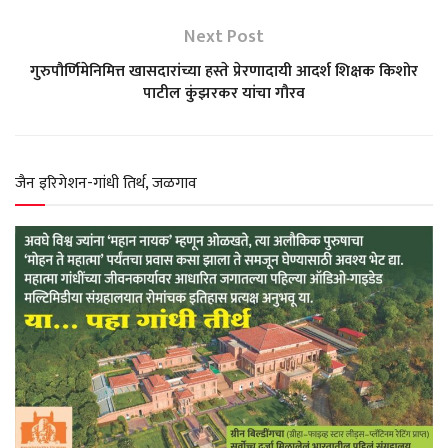
s
b
g
t
e
Next Post
A
o
r
e
गुरुपौर्णिमेनिमित्त खासदारांच्या हस्ते प्रेरणादायी आदर्श शिक्षक किशोर
पाटील कुंझरकर यांचा गौरव
p
o
a
r
p
k
m
जैन इरिगेशन-गांधी तिर्थ, जळगाव