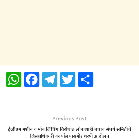
W
F
T
T
S
h
a
e
w
h
a
c
l
i
a
Previous Post
t
e
e
t
r
ईव्हीएम मशीन व मॉब लिंचिंग विरोधात लोकशाही बचाव संघर्ष समितीचे
जिल्हाधिकारी कार्यालयासमोर धरणे आंदोलन