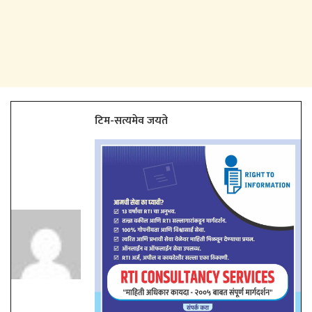
टिम-सत्यमेव जयते