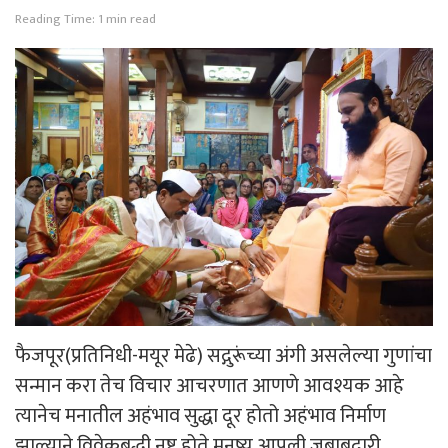
Reading Time: 1 min read
फैजपूर(प्रतिनिधी-मयूर मेढे) सद्गुरूंच्या अंगी असलेल्या गुणांचा
सन्मान करा तेच विचार आचरणात आणणे आवश्यक आहे
त्यानेच मनातील अहंभाव सुद्धा दूर होतो अहंभाव निर्माण
झाल्याने विवेकबुद्धी नष्ट होते मनुष्य आपली जबाबदारी