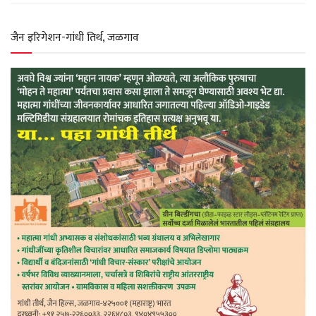
p
k
m
जैन इरिगेशन-गांधी तिर्थ, जळगाव