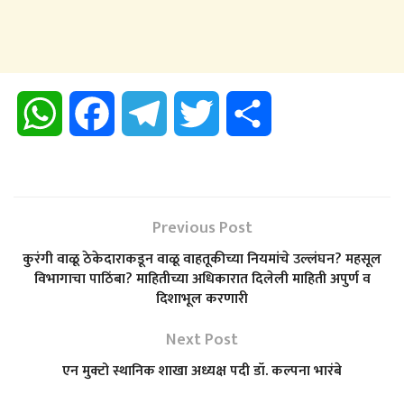
W
F
T
T
S
h
a
e
w
h
a
c
l
i
a
Previous Post
t
e
e
t
r
कुरंगी वाळू ठेकेदाराकडून वाळू वाहतूकीच्या नियमांचे उल्लंघन? महसूल
विभागाचा पाठिंबा? माहितीच्या अधिकारात दिलेली माहिती अपुर्ण व
s
b
g
t
e
दिशाभूल करणारी
A
o
Next Post
r
e
एन मुक्टो स्थानिक शाखा अध्यक्ष पदी डॉ. कल्पना भारंबे
p
o
a
r