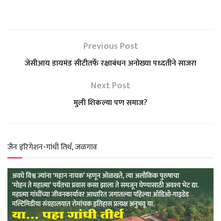
h
a
e
w
h
a
c
l
i
a
Previous Post
t
e
e
t
r
जेसीआय डायमंड सीटीतर्फे रक्षाबंधन अनोख्या पध्दतीने साजरा
s
b
g
t
e
Next Post
मुली शिकल्या पण समाज?
A
o
r
e
p
o
a
r
जैन इरिगेशन-गांधी तिर्थ, जळगाव
p
k
m