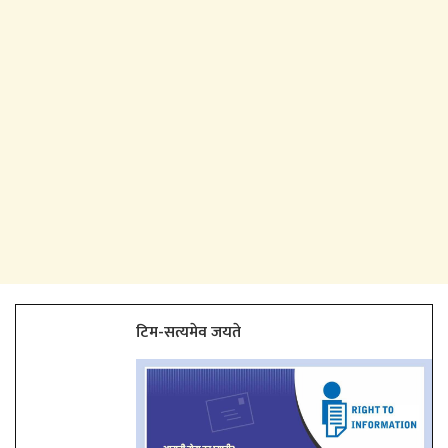
टिम-सत्यमेव जयते