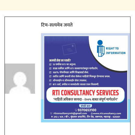
टिम-सत्यमेव जयते