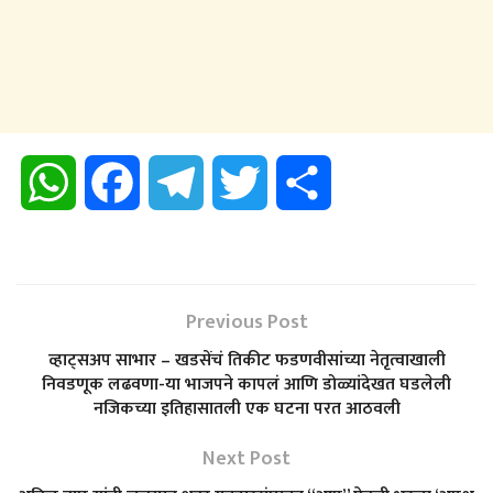
W
F
T
T
S
h
a
e
w
h
a
c
l
i
a
Previous Post
t
e
e
t
r
व्हाट्सअप साभार – खडसेंचं तिकीट फडणवीसांच्या नेतृत्वाखाली
निवडणूक लढवणा-या भाजपने कापलं आणि डोळ्यांदेखत घडलेली
s
b
g
t
e
नजिकच्या इतिहासातली एक घटना परत आठवली
A
o
Next Post
r
e