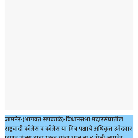
जामनेर-(भागवत सपकाळे)-विधानसभा मदारसंघातील
राष्ट्रवादी काँग्रेस व काँग्रेस या मित्र पक्षाचे अधिकृत उमेदवार
म्हणून संजय दादा गरूड यांचा आज ता.४ रोजी जामनेर