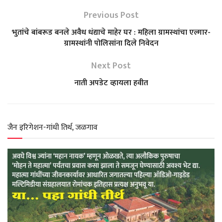
a
c
l
i
a
Previous Post
t
e
e
t
r
भुतांचे बांबरूड बनले अवैध धंद्याचे माहेर घर : महिला ग्रामस्थांचा एल्गार-
ग्रामस्थांनी पोलिसांना दिले निवेदन
s
b
g
t
e
Next Post
A
o
r
e
नाती अपडेट व्हायला हवीत
p
o
a
r
p
k
m
जैन इरिगेशन-गांधी तिर्थ, जळगाव