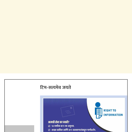
टिम-सत्यमेव जयते