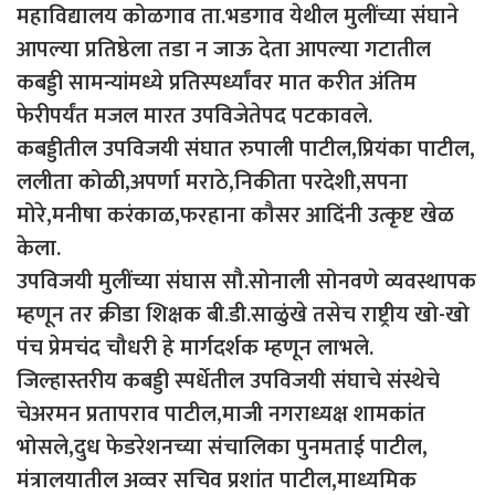
महाविद्यालय कोळगाव ता.भडगाव येथील मुलींच्या संघाने
आपल्या प्रतिष्ठेला तडा न जाऊ देता आपल्या गटातील
कबड्डी सामन्यांमध्ये प्रतिस्पर्ध्यांवर मात करीत अंतिम
फेरीपर्यंत मजल मारत उपविजेतेपद पटकावले.
कबड्डीतील उपविजयी संघात रुपाली पाटील,प्रियंका पाटील,
ललीता कोळी,अपर्णा मराठे,निकीता परदेशी,सपना
मोरे,मनीषा करंकाळ,फरहाना कौसर आदिंनी उत्कृष्ट खेळ
केला.
उपविजयी मुलींच्या संघास सौ.सोनाली सोनवणे व्यवस्थापक
म्हणून तर क्रीडा शिक्षक बी.डी.साळुंखे तसेच राष्ट्रीय खो-खो
पंच प्रेमचंद चौधरी हे मार्गदर्शक म्हणून लाभले.
जिल्हास्तरीय कबड्डी स्पर्धेतील उपविजयी संघाचे संस्थेचे
चेअरमन प्रतापराव पाटील,माजी नगराध्यक्ष शामकांत
भोसले,दुध फेडरेशनच्या संचालिका पुनमताई पाटील,
मंत्रालयातील अव्वर सचिव प्रशांत पाटील,माध्यमिक