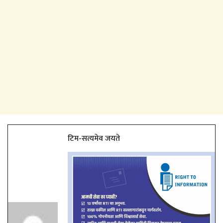
टिम-सत्यमेव जयते