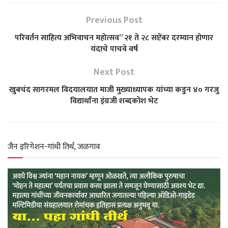
a
c
l
i
a
Previous Post
t
e
e
t
r
परिवर्तन साहित्य अभिवाचन महोत्सव” २१ ते २८ सप्टेंबर दरम्यान होणार
यंदाचे पाचवे वर्ष
s
b
g
t
e
Next Post
A
o
r
e
खुबचंद सागरमल विदयालयात माजी मुख्याध्यापक यांच्या कडुन ४० गरजु
विद्यार्थांना इंग्रजी शब्दकोश भेट
p
o
a
r
p
k
m
जैन इरिगेशन-गांधी तिर्थ, जळगाव