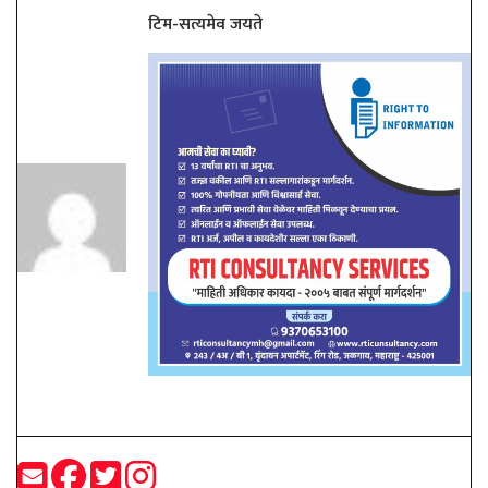
टिम-सत्यमेव जयते