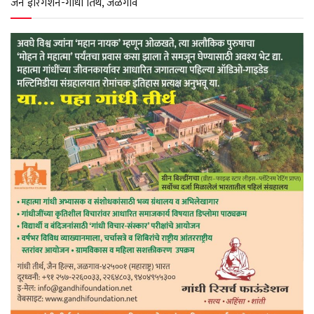
जैन इरिगेशन-गांधी तिर्थ, जळगाव