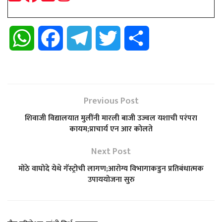
W
F
T
T
S
h
a
e
w
h
a
c
l
i
a
Previous Post
t
e
e
t
r
शिवाजी विद्यालयात मुलींनी मारली बाजी उज्वल यशाची परंपरा
कायम;प्राचार्य एन आर कोलते
s
b
g
t
e
Next Post
A
o
r
e
मोठे वाघोदे येथे गॅस्ट्रोची लागण;आरोग्य विभागाकडुन प्रतिबंधात्मक
उपाययोजना सुरु
p
o
a
r
p
k
m