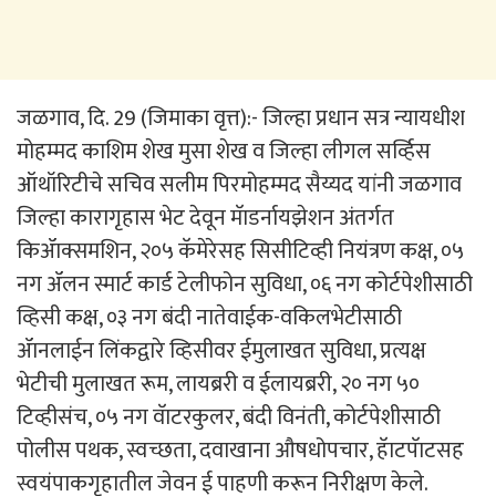
जळगाव, दि. 29 (जिमाका वृत्त):- जिल्हा प्रधान सत्र न्यायधीश
मोहम्मद काशिम शेख मुसा शेख व जिल्हा लीगल सर्व्हिस
ऑथॉरिटीचे सचिव सलीम पिरमोहम्मद सैय्यद यांनी जळगाव
जिल्हा कारागृहास भेट देवून मॅाडर्नायझेशन अंतर्गत
किॲाक्समशिन, २०५ कॅमेरेसह सिसीटिव्ही नियंत्रण कक्ष, ०५
नग ॲलन स्मार्ट कार्ड टेलीफोन सुविधा, ०६ नग कोर्टपेशीसाठी
व्हिसी कक्ष, ०३ नग बंदी नातेवाईक-वकिलभेटीसाठी
ॲानलाईन लिंकद्वारे व्हिसीवर ईमुलाखत सुविधा, प्रत्यक्ष
भेटीची मुलाखत रूम, लायब्ररी व ईलायब्ररी, २० नग ५०
टिव्हीसंच, ०५ नग वॅाटरकुलर, बंदी विनंती, कोर्टपेशीसाठी
पोलीस पथक, स्वच्छता, दवाखाना औषधोपचार, हॅाटपॅाटसह
स्वयंपाकगृहातील जेवन ई पाहणी करून निरीक्षण केले.