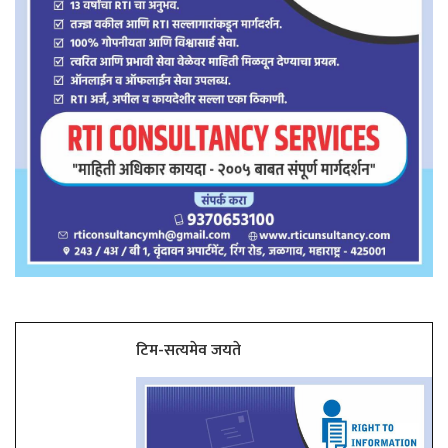
टिम-सत्यमेव जयते