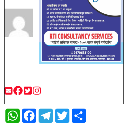
W
F
T
T
S