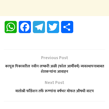
W
F
T
T
S
h
a
e
w
h
a
c
l
i
a
Previous Post
t
e
e
t
r
कापूस पिकावरील नवीन लष्करी अळी (फॉल आर्मीवर्म) व्यवस्थापनाबाबत
शेतकऱ्यांना आवाहन
s
b
g
t
e
Next Post
A
o
r
e
मातोश्री फौंडेशन तर्फे रूग्णांना वर्षभर मोफत औषधी वाटप
p
o
a
r