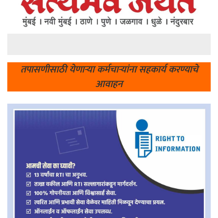
तपासणीसाठी येणाऱ्या कर्मचाऱ्यांना सहकार्य करण्याचे
आवाहन