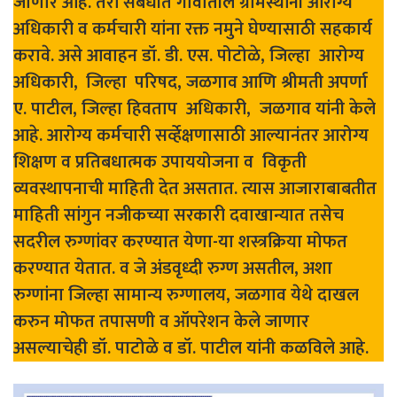
जाणार आहे. तरी संबंधीत गावातील ग्रामस्थांनी आरोग्य
अधिकारी व कर्मचारी यांना रक्त नमुने घेण्यासाठी सहकार्य
करावे. असे आवाहन डॉ. डी. एस. पोटोळे, जिल्हा आरोग्य
‍अधिकारी, ‍ जिल्हा ‍ परिषद, जळगाव आणि श्रीमती अपर्णा
ए. पाटील, जिल्हा हिवताप अधिकारी, जळगाव यांनी केले
आहे. आरोग्य कर्मचारी सर्व्हेक्षणासाठी आल्यानंतर आरोग्य
शिक्षण व प्रतिबधात्मक उपाययोजना व विकृती
व्यवस्थापनाची ‍माहिती देत असतात. त्यास आजाराबाबतीत
माहिती सांगुन नजीकच्या सरकारी दवाखान्यात तसेच
सदरील रुग्णांवर करण्यात येणा-या शस्त्रक्रिया मोफत
करण्यात येतात. व जे अंडवृध्दी रुग्ण असतील, अशा
रुग्णांना जिल्हा सामान्य रुग्णालय, जळगाव येथे दाखल
करुन मोफत तपासणी व ऑपरेशन केले जाणार
असल्याचेही डॉ. पाटोळे व डॉ. पाटील यांनी कळविले आहे.