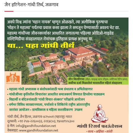
p
k
m
जैन इरिगेशन-गांधी तिर्थ, जळगाव