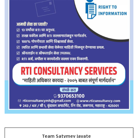
Team Satymev Jayate