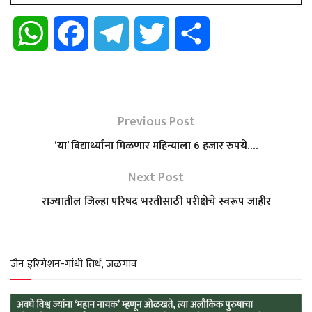
W
F
T
T
S
h
a
e
w
h
a
c
l
i
a
Previous Post
t
e
e
t
r
‘या’ विद्यार्थ्यांना मिळणार महिन्याला 6 हजार रुपये….
s
b
g
t
e
Next Post
राज्यातील जिल्हा परिषद भरतीसाठी परीक्षेचे स्वरूप जाहीर
A
o
r
e
p
o
a
r
जैन इरिगेशन-गांधी तिर्थ, जळगाव
p
k
m