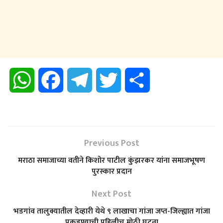
W
F
T
T
S
h
a
e
w
h
a
c
l
i
a
Previous Post
t
e
e
t
r
मराठा समाजाच्या वतीने किशोर पाटील कुंझरकर यांना समाजभूषण
पुरस्कार प्रदान
s
b
g
t
e
Next Post
A
o
r
e
भडगांव तालुक्यातील देव्हारी येथे ९ लाखाचा गांजा जप्त-जिल्ह्यात गांजा
पकडण्याची पहिलीच मोठी घटना