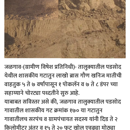
जळगाव-(ग्रामीण विषेश प्रतिनिधी)- तालुक्यातील पडसोद
येथील शासकीय गटातुन लाखो ब्रास गौण खनिज मातीची
वाहतुक ५ ते ७ वर्षापासून १ पोकलॅन व ७ ते ८ डंपर च्या
सहाय्याने चोरट्या पध्दतीने सुरु आहे.
याबाबत सविस्तर असे की, जळगाव तालुक्यातील पडसोद
गावातील शासकीय गट क्रमांक १७० या गटातुन
गावातीलच सरपंच व ग्रामपंचायत सदस्य यांनी दिड ते २
किलोमीटर अंतर व १५ ते २० फुट खोल एवढ्या मोठ्या