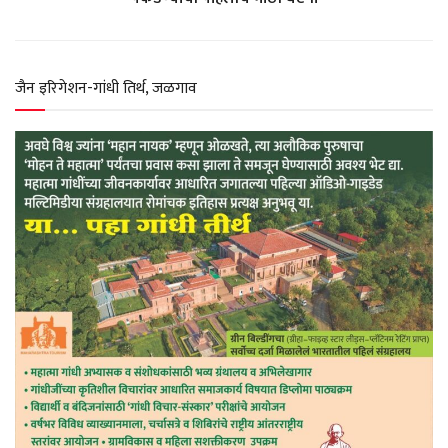
p
o
a
r
p
k
m
जैन इरिगेशन-गांधी तिर्थ, जळगाव