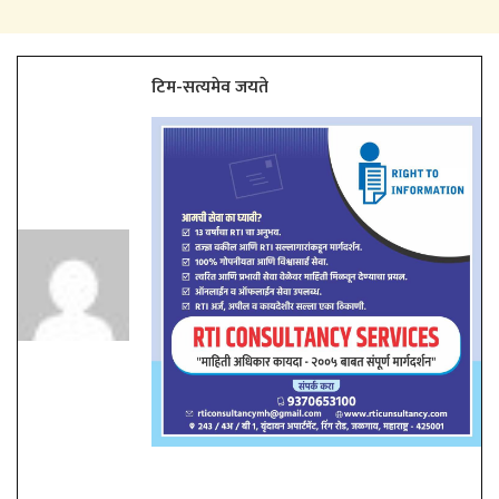
टिम-सत्यमेव जयते