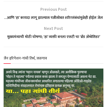
a
c
l
i
a
Previous Post
t
e
e
t
r
…आणि ‘हा’ कायदा लागू झाल्यास पत्नीसोबत शरिरसंबंधांमुळेही होईल जेल
s
b
g
t
e
Next Post
मुख्यमंत्र्याची मोठी घोषणा; ‘हा’ व्यक्ती बनला एसटी चा ‘ब्रँड अ‍ॅम्बेसिडर’
A
o
r
e
p
o
a
r
जैन इरिगेशन-गांधी तिर्थ, जळगाव
p
k
m