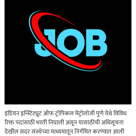
इंडियन इन्स्टिट्यूट ऑफ ट्रॉपिकल मेट्रोलॉजी पुणे येथे विविध
रिक्त पदांसाठी भरती निघाली असून यासाठीची अधिसूचना
देखील सदर संस्थेच्या माध्यमातून निर्गमित करण्यात आली