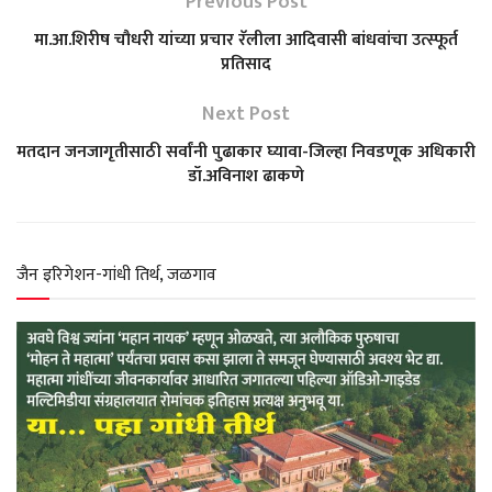
Previous Post
t
e
e
t
r
मा.आ.शिरीष चौधरी यांच्या प्रचार रॅलीला आदिवासी बांधवांचा उत्स्फूर्त
प्रतिसाद
s
b
g
t
e
Next Post
A
o
r
e
मतदान जनजागृतीसाठी सर्वांनी पुढाकार घ्यावा-जिल्हा निवडणूक अधिकारी
डॉ.अविनाश ढाकणे
p
o
a
r
p
k
m
जैन इरिगेशन-गांधी तिर्थ, जळगाव