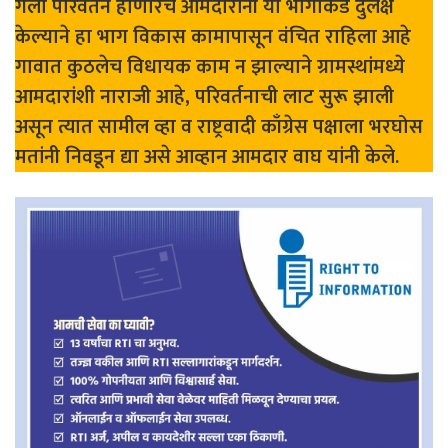
गेला परिवर्तन होणारच आमदारांनी या भागाकडे दुर्लक्ष
केल्याने हा भाग विकास कामापासून वंचित राहिला आहे
गावात कुठलेच विधायक काम न झाल्याने ग्रामस्थांमध्ये
आमदारांशी नाराजी आहे, परिवर्तनाची लाट सुरू झाली
असून त्यात सामील व्हा व राष्ट्रवादी काँग्रेस पक्षाला भरघोस
मतांनी निवडून द्या असे आव्हान आमदार वाघ यांनी केले.