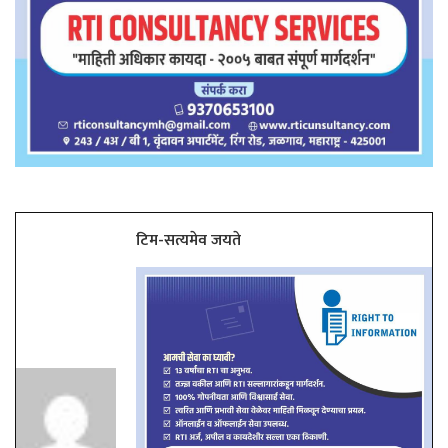
टिम-सत्यमेव जयते