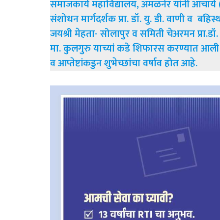
समाजकार्य महाविद्यालय, अमळनेर यांनी आचार्य (
संशोधन मार्गदर्शक प्रा. डॉ. यु. डी. वाणी व बहिस्थ
जयश्री मेहता- सोलापुर व समिती चेअरमन प्रा.डॉ.
मा. कुलगुरु याच्यां कडे शिफारस करण्यात आली होत
व आप्तेष्टांकडुन शुभेच्छांचा वर्षाव होत आहे.