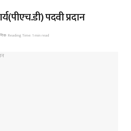
ार्य(पीएच.डी) पदवी प्रदान
षणिक
Reading Time: 1 min read