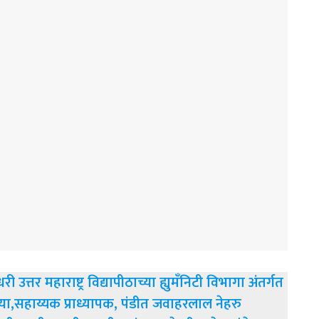
त्तर महाराष्ट्र विद्यापीठाच्या ह्युमँनिटी विभागा अंतर्गत
ैया,सहाय्यक प्राध्यापक, पंडीत जवाहरलाल नेहरु