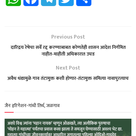
h
a
e
w
h
a
c
l
i
a
Previous Post
t
e
e
t
r
दारिद्रय रेषेचा सर्वें रद्द करण्याबाबत कोणतेही शासन आदेश निर्गमित
नाहीत-माहीती अधिकारात उघड
s
b
g
t
e
Next Post
A
o
r
e
अवैध धंद्यामुळे गाव तंटामुक्त कशी होणार-तंटामुक्त समित्या नावापुरत्याच
p
o
a
r
p
k
m
जैन इरिगेशन-गांधी तिर्थ, जळगाव