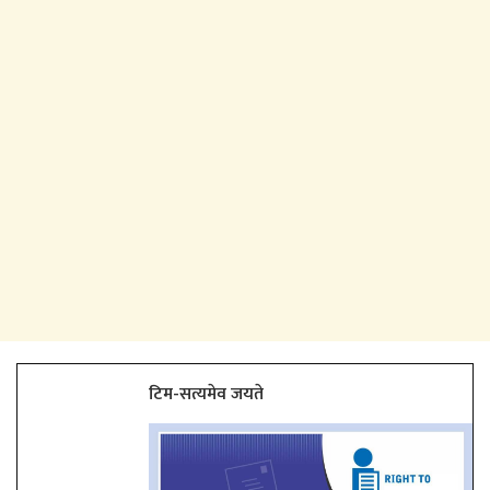
टिम-सत्यमेव जयते