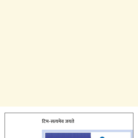
टिम-सत्यमेव जयते