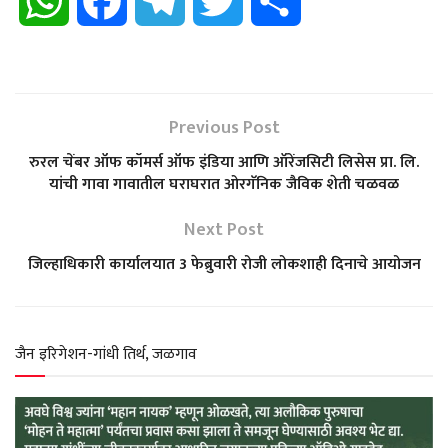
W
F
T
T
S
h
a
e
w
h
a
c
l
i
a
Previous Post
t
e
e
t
r
रुरल चेंबर ऑफ कॉमर्स ऑफ इंडिया आणि ऑरेंजसिटी लिसेस प्रा. लि.
यांची गावा गावातील घराघरात ओरगॅनिक जैविक शेती चळवळ
s
b
g
t
e
Next Post
A
o
r
e
जिल्हाधिकारी कार्यालयात 3 फेब्रुवारी रोजी लोकशाही दिनाचे आयोजन
p
o
a
r
p
k
m
जैन इरिगेशन-गांधी तिर्थ, जळगाव