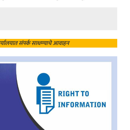
र्यालयात संपर्क साधण्याचे आवाहन