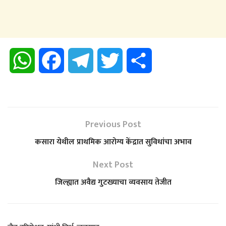
W
F
T
T
S
h
a
e
w
h
a
c
l
i
a
Previous Post
t
e
e
t
r
कसारा येथील प्राथमिक आरोग्य केंद्रात सुविधांचा अभाव
s
b
g
t
e
Next Post
जिल्ह्यात अवैद्य गुटख्याचा व्यवसाय तेजीत
A
o
r
e
p
o
a
r