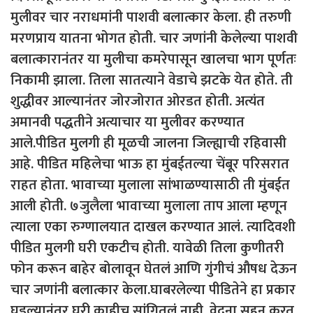
मुलीवर चार नराधमांनी पाशवी बलात्कार केला. ही तरुणी
मरणप्राय यातना भोगत होती. चार जणांनी केलेल्या पाशवी
बलात्कारानंतर या मुलीचा कमरेपासून खालचा भाग पूर्णतः
निकामी झाला. तिला सातत्याने वेडाचे झटके येत होते. ती
शुद्धीवर आल्यानंतर जोरजोरात ओरडत होती. अत्यंत
अमानवी पद्धतीने अत्याचार या मुलीवर करण्यात
आले.पीडित मुलगी ही मूळची जालना जिल्ह्याची रहिवासी
आहे. पीडित महिलेचा भाऊ हा मुंबईतल्या चेंबूर परिसरात
राहत होता. भावाच्या मुलाला सांभाळण्यासाठी ती मुंबईत
आली होती. ७जुलैला भावाच्या मुलाला ताप आला म्हणून
त्याला एका रुग्णालयात दाखल करण्यात आलं. त्यादिवशी
पीडित मुलगी घरी एकटीच होती. यावेळी तिला कुणीतरी
फोन करून बाहेर बोलावून घेतलं आणि गुंगीचं औषध देऊन
चार जणांनी बलात्कार केला.घाबरलेल्या पीडितेने हा प्रकार
घडल्यानंतर घरी काहीच सांगितलं नाही. वेदना सहन करत