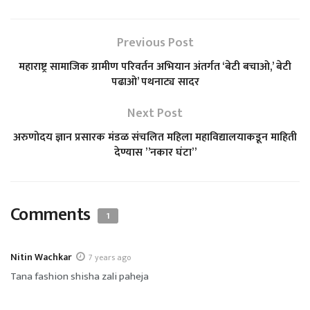
a
c
l
i
a
Previous Post
t
e
e
t
r
महाराष्ट्र सामाजिक ग्रामीण परिवर्तन अभियान अंतर्गत ‘बेटी बचाओ,’ बेटी
पढाओ’ पथनाट्य सादर
s
b
g
t
e
Next Post
A
o
r
e
अरुणोदय ज्ञान प्रसारक मंडळ संचलित महिला महाविद्यालयाकडून माहिती
देण्यास ”नकार घंटा”
p
o
a
r
p
k
m
Comments
1
Nitin Wachkar
7 years ago
Tana fashion shisha zali paheja