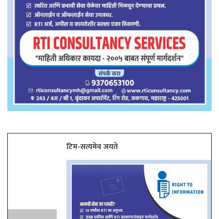
टिम-सत्यमेव जयते