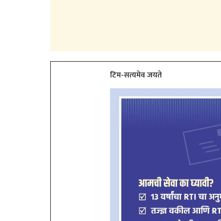
टिम-सत्यमेव जयते