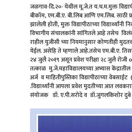
जळगाव-दि.२०- येथील मू.जे.त य.च.म.मुक्त विद्यापी
बीकॉम, एम.बी.ए. बी.लिब आणि एम.लिब. साठी प्र
झालेली होती, मुक्त विद्यापीठाच्या विद्यार्थ्यांन
विभागीय संचालकांनी सांगितले आहे तसेच विलंब 
राहील युजीसी च्या नियमानुसार कोणतीही मुदतव
येईल. असेहि ते म्हणाले आहे.तसेच एम.बी.ए. तिसर
२४ जुलै २०१९ असून प्रवेश परीक्षा २८ जुलै रोजी onl
तत्काळ मु.जे.महाविद्यालयच्या अभ्यास केंद्रातील के
अर्ज व माहितीपुस्तिका विद्यापीठाच्या वेबसाईट 
.विद्यार्थ्यांनी आपला प्रवेश मुदतीच्या आत लवकरात
संयोजक डॉ. ए.पी.सरोदे व डॉ.जुगलकिशोर दुबे 