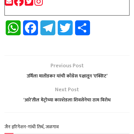
W
F
T
T
S
h
a
e
w
h
a
c
l
i
a
Previous Post
t
e
e
t
r
उर्मिला मातोंडकर यांची काँग्रेस पक्षातून ‘एक्सिट’
s
b
g
t
e
Next Post
‘आरे’तील मेट्रोच्या कारशेडला शिवसेनेचा ठाम विरोध
A
o
r
e
p
o
a
r
जैन इरिगेशन-गांधी तिर्थ, जळगाव
p
k
m