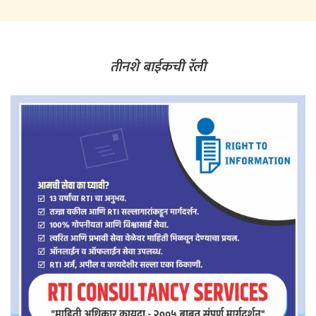
तीनशे बाईकची रॅली