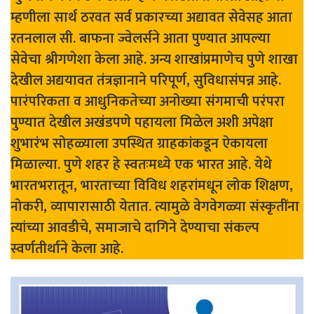
म्हणीला सार्थ ठरवत सर्व प्रकारच्या अद्यावत सेवेसह आता
रतनलाल सी. बाफना ज्वेलर्सने आता पुण्यात आपल्या
सेवेचा श्रीगणेशा केला आहे. अन्य शाखांप्रमाणेच पुणे शाखा
देखील अद्ययावत तंत्रज्ञानाने परिपूर्ण, सुविधासंपन्न आहे.
पारंपरिकता व आधुनिकतेच्या अनोख्या संगमाची परंपरा
पुण्यात देखील अखंडपणे पहायला मिळेल अशी अपेक्षा
शुभारंभ सोहळ्याला उपस्थित ग्राहकांकडून ऐकायला
मिळाल्या. पुणे शहर हे स्वतःमध्ये एक भारत आहे. येथे
भारतभरातून, भारताच्या विविध शहरांमधून लोक शिक्षण,
नोकरी, व्यापारासाठी येतात. त्यामुळे वेगवेगळ्या संस्कृतींना
त्यांच्या आवडीचे, समाजाचे दागिने देण्याचा संकल्प
स्वर्णतीर्थाने केला आहे.