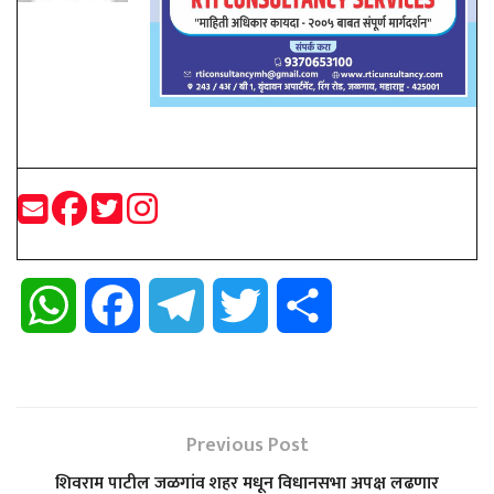
W
F
T
T
S
h
a
e
w
h
a
c
l
i
a
Previous Post
t
e
e
t
r
शिवराम पाटील जळगांव शहर मधून विधानसभा अपक्ष लढणार