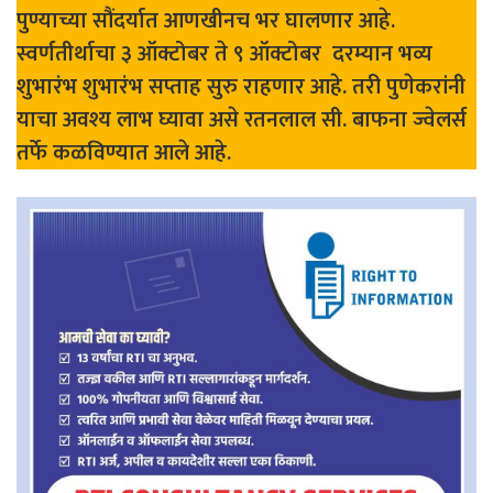
पुण्याच्या सौंदर्यात आणखीनच भर घालणार आहे.
स्वर्णतीर्थाचा ३ ऑक्टोबर ते ९ ऑक्टोबर दरम्यान भव्य
शुभारंभ शुभारंभ सप्ताह सुरु राहणार आहे. तरी पुणेकरांनी
याचा अवश्य लाभ घ्यावा असे रतनलाल सी. बाफना ज्वेलर्स
तर्फे कळविण्यात आले आहे.