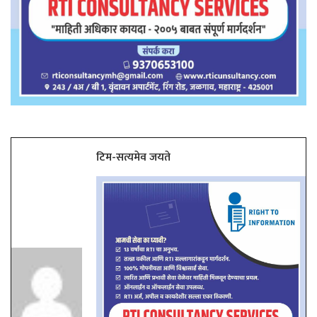
टिम-सत्यमेव जयते