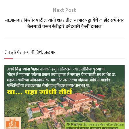
s
b
g
t
e
Next Post
मा.आमदार किशोर पाटील यांनी शहरातील बाजार पट्टा येथे जाहीर सभेनंतर
A
o
r
e
बैलगाडी वरून रॅलीद्वारे उमेदवारी केली दाखल
p
o
a
r
p
k
m
जैन इरिगेशन-गांधी तिर्थ, जळगाव