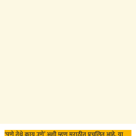
‘पुणे तेथे काय उणे’ अशी म्हण मराठीत प्रचलित आहे. या