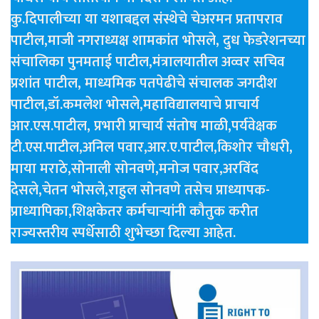
कु.दिपालीच्या या यशाबद्दल संस्थेचे चेअरमन प्रतापराव
पाटील,माजी नगराध्यक्ष शामकांत भोसले, दुध फेडरेशनच्या
संचालिका पुनमताई पाटील,मंत्रालयातील अव्वर सचिव
प्रशांत पाटील, माध्यमिक पतपेढीचे संचालक जगदीश
पाटील,डॉ.कमलेश भोसले,महाविद्यालयाचे प्राचार्य
आर.एस.पाटील, प्रभारी प्राचार्य संतोष माळी,पर्यवेक्षक
टी.एस.पाटील,अनिल पवार,आर.ए.पाटील,किशोर चौधरी,
माया मराठे,सोनाली सोनवणे,मनोज पवार,अरविंद
देसले,चेतन भोसले,राहुल सोनवणे तसेच प्राध्यापक-
प्राध्यापिका,शिक्षकेतर कर्मचाऱ्यांनी कौतुक करीत
राज्यस्तरीय स्पर्धेसाठी शुभेच्छा दिल्या आहेत.