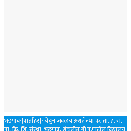
भडगाव-[वार्ताहर]- येथुन जवळच असलेल्या क. ता. ह. रा.
पा. कि. शि. संस्था, भडगाव, संचलीत गो.पु.पाटील विद्यालय