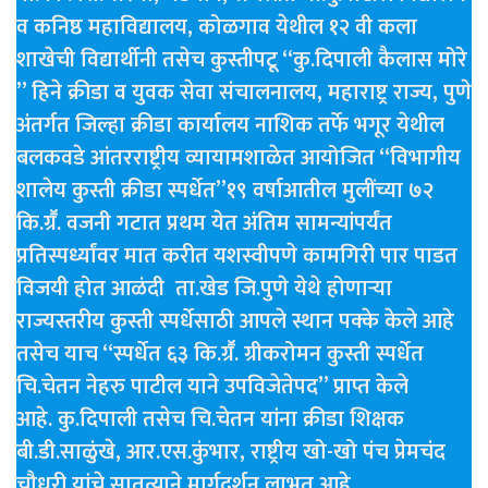
व कनिष्ठ महाविद्यालय, कोळगाव येथील १२ वी कला
शाखेची विद्यार्थीनी तसेच कुस्तीपटू “कु.दिपाली कैलास मोरे
” हिने क्रीडा व युवक सेवा संचालनालय, महाराष्ट्र राज्य, पुणे
अंतर्गत जिल्हा क्रीडा कार्यालय नाशिक तर्फे भगूर येथील
बलकवडे आंतरराष्ट्रीय व्यायामशाळेत आयोजित “विभागीय
शालेय कुस्ती क्रीडा स्पर्धेत”१९ वर्षाआतील मुलींच्या ७२
कि.ग्रॕ. वजनी गटात प्रथम येत अंतिम सामन्यांपर्यंत
प्रतिस्पर्ध्यांवर मात करीत यशस्वीपणे कामगिरी पार पाडत
विजयी होत आळंदी ता.खेड जि.पुणे येथे होणाऱ्या
राज्यस्तरीय कुस्ती स्पर्धेसाठी आपले स्थान पक्के केले आहे
तसेच याच “स्पर्धेत ६३ कि.ग्रॕ. ग्रीकरोमन कुस्ती स्पर्धेत
चि.चेतन नेहरु पाटील याने उपविजेतेपद” प्राप्त केले
आहे. कु.दिपाली तसेच चि.चेतन यांना क्रीडा शिक्षक
बी.डी.साळुंखे, आर.एस.कुंभार, राष्ट्रीय खो-खो पंच प्रेमचंद
चौधरी यांचे सातत्याने मार्गदर्शन लाभत आहे.