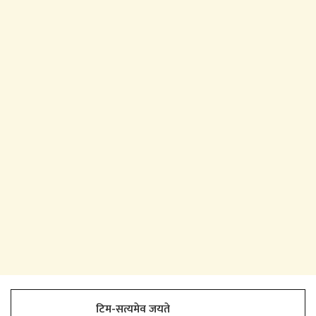
टिम-सत्यमेव जयते