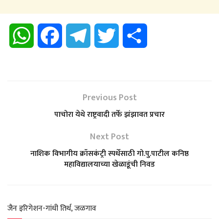
W
F
T
T
S
h
a
e
w
h
a
c
l
i
a
Previous Post
t
e
e
t
r
पाचोरा येथे राष्ट्रवादी तर्फे झंझावत प्रचार
s
b
g
t
e
Next Post
नाशिक विभागीय क्रॉसकंट्री स्पर्धेसाठी गो.पु.पाटील कनिष्ठ
A
o
r
e
महाविद्यालयाच्या खेळाडूंची निवड
p
o
a
r
p
k
m
जैन इरिगेशन-गांधी तिर्थ, जळगाव