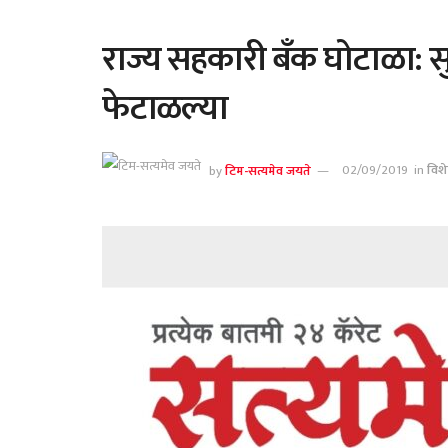
राज्य सहकारी बँक घोटाळा: सु
फेटाळल्या
by
टिम-सत्यमेव जयते
02/09/2019
in
विश