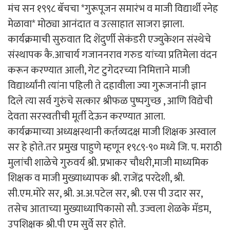
येथील डॉ. जे. जी. पंडित माध्यमिक विद्यालय येथे माजी विद्यार्थी
मंच सन १९९८ बॅचचा *गुरूपूजन समारंभ व माजी विद्यार्थी स्नेह
मेळावा* मोठ्या आनंदात व उत्साहात साजरा झाला.
कार्यक्रमाची सुरुवात दि शेंदुर्णी सेकंडरी एज्युकेशन संस्थेचे
संस्थापक कै.आचार्य गजाननराव गरुड यांच्या प्रतिमेला वंदन
करून करण्यात आली, गेट टुगेदरच्या निमित्ताने माजी
विद्यार्थ्यांनी त्यांना पहिली ते दहावीला ज्या गुरूजनांनी ज्ञान
दिले त्या सर्व गुरुंचे सत्कार श्रीफळ पुष्पगुच्छ , आणि विद्येची
देवता सरस्वतीची मूर्ती देऊन करण्यात आला.
कार्यक्रमाच्या अध्यक्षस्थानी कर्तव्यदक्ष माजी शिक्षक अस्वाल
सर हे होते.तर प्रमुख पाहुणे म्हणून १९८९-९० मध्ये जि. प. मराठी
मुलांची शाळेचे गुरुवर्य श्री. प्रभाकर चौधरी,माजी माध्यमिक
शिक्षक व माजी मुख्याध्यापक श्री. राजेंद्र परदेशी, श्री.
सी.एम.मोरे सर, श्री. अ.अ.पटेल सर, श्री. एस पी उदार सर,
तसेच आताच्या मुख्याध्यापिकासो सौ. उज्वला शेळके मॅडम,