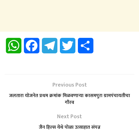
W
F
T
T
S
h
a
e
w
h
a
c
l
i
a
Previous Post
t
e
e
t
r
जलतारा योजनेत प्रथम क्रमांक मिळवणाऱ्या कासमपुरा ग्रामपंचायतीचा
गौरव
s
b
g
t
e
Next Post
A
o
r
e
जैन हिल्स येथे पोळा उत्साहात संपन्न
p
o
a
r