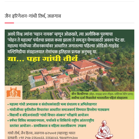
p
k
m
जैन इरिगेशन-गांधी तिर्थ, जळगाव