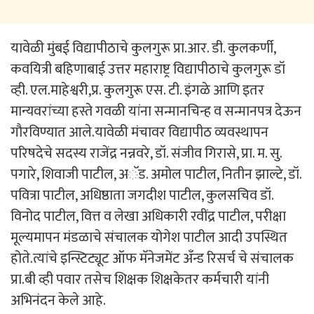
यावेळी मुंबई विद्यापीठाचे कुलगुरू प्रा.आर. डी. कुलकर्णी,
कवयित्री बहिणाबाई उत्तर महाराष्ट्र विद्यापीठाचे कुलगुरू डॉ
व्ही. एल.माहेश्वरी,प्र. कुलगुरू एस. टी. इंगळे आणि इतर
मान्यवरांच्या हस्ते गवळी यांना सन्मानचिन्ह व सन्मानपत्र देऊन
गौरविण्यात आले.यावेळी मंचावर विद्यापीठ व्यवस्थापन
परिषदेचे सदस्य राजेंद्र नन्नवरे, डॉ. संजीव गिरासे, प्रा. म. सु.
पगारे, शिवाजी पाटील, अॅड. अमोल पाटील, नितीन झाल्टे, डॉ.
पवित्रा पाटील, अधिष्ठाता जगदीश पाटील, कुलसचिव डॉ.
विनोद पाटील, वित्त व लेखा अधिकारी रवींद्र पाटील, परीक्षा
मूल्यमापन मंडळाचे संचालक योगेश पाटील आदी उपस्थित
होते.त्यांचे इन्स्टिट्यूट ऑफ मॅनेजमेंट अँन्ड रिसर्च चे संचालक
प्रा.बी व्ही पवार तसेच शिक्षक शिक्षकेतर कर्मचारी यांनी
अभिनंदन केले आहे.