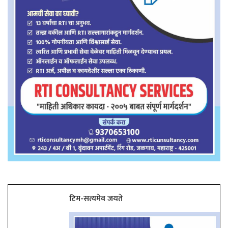
टिम-सत्यमेव जयते