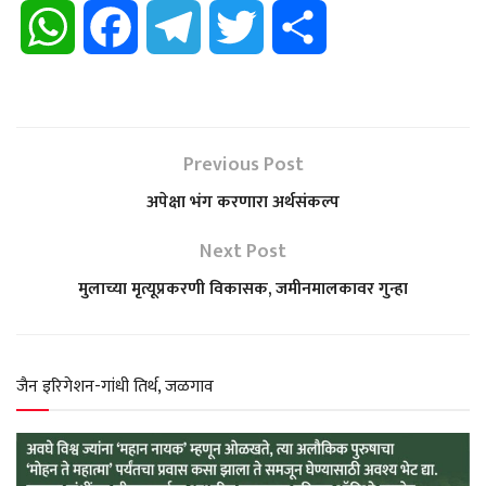
W
F
T
T
S
h
a
e
w
h
a
c
l
i
a
Previous Post
t
e
e
t
r
अपेक्षा भंग करणारा अर्थसंकल्प
s
b
g
t
e
Next Post
मुलाच्या मृत्यूप्रकरणी विकासक, जमीनमालकावर गुन्हा
A
o
r
e
p
o
a
r
जैन इरिगेशन-गांधी तिर्थ, जळगाव
p
k
m