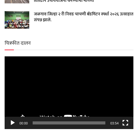
तातडीने उपाययोजना करण्याची मागणी
जळगाव जिल्हा २ री निवड चाचणी बॅडमिंटन स्पर्धा २०२६ उत्साहात
संपन्न झाले.
चित्रफीत दालन
Video
Player
00:00
03:54