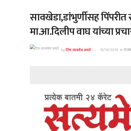
सावखेडा,डांभुर्णीसह पिंपरीत राष्
मा.आ.दिलीप वाघ यांच्या प्रच
by
टिम-सत्यमेव जयते
15/10/2019
in
राज