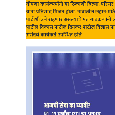
घोषणा कार्यकर्त्यांनी या ठिकाणी दिल्या. परिसर
यांना प्रतिसाद मिळत होता. गावातील लहान-मोठे
पाठीशी उभे राहणार असल्याचे मत गावकऱ्यांनी व्
पाटील विकास पाटील दिनकर पाटील विलास पाट
असंख्ये कार्यकर्ते उपस्थित होते
.