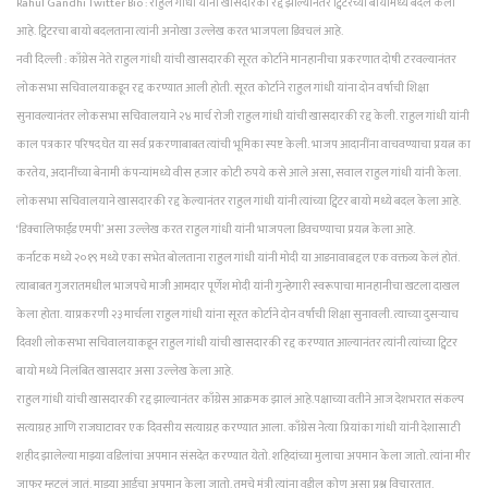
Rahul Gandhi Twitter Bio : राहुल गांधी यांनी खासदारकी रद्द झाल्यानंतर ट्विटरच्या बायोमध्ये बदल केला
आहे. ट्विटरचा बायो बदलताना त्यांनी अनोखा उल्लेख करत भाजपला डिवचलं आहे.
नवी दिल्ली : काँग्रेस नेते राहुल गांधी यांची खासदारकी सूरत कोर्टाने मानहानीचा प्रकरणात दोषी ठरवल्यानंतर
लोकसभा सचिवालयाकडून रद्द करण्यात आली होती. सूरत कोर्टाने राहुल गांधी यांना दोन वर्षाची शिक्षा
सुनावल्यानंतर लोकसभा सचिवालयाने २४ मार्च रोजी राहुल गांधी यांची खासदारकी रद्द केली. राहुल गांधी यांनी
काल पत्रकार परिषद घेत या सर्व प्रकरणाबाबत त्यांची भूमिका स्पष्ट केली. भाजप आदानींना वाचवण्याचा प्रयत्न का
करतेय, अदानींच्या बेनामी कंपन्यांमध्ये वीस हजार कोटी रुपये कसे आले असा, सवाल राहुल गांधी यांनी केला.
लोकसभा सचिवालयाने खासदारकी रद्द केल्यानंतर राहुल गांधी यांनी त्यांच्या ट्विटर बायो मध्ये बदल केला आहे.
‘डिक्वालिफाईड एमपी’ असा उल्लेख करत राहुल गांधी यांनी भाजपला डिवचण्याचा प्रयत्न केला आहे.
कर्नाटक मध्ये २०१९ मध्ये एका सभेत बोलताना राहुल गांधी यांनी मोदी या आडनावाबद्दल एक वक्तव्य केलं होतं.
त्याबाबत गुजरातमधील भाजपचे माजी आमदार पूर्णेश मोदी यांनी गुन्हेगारी स्वरूपाचा मानहानीचा खटला दाखल
केला होता. याप्रकरणी २३ मार्चला राहुल गांधी यांना सूरत कोर्टाने दोन वर्षांची शिक्षा सुनावली. त्याच्या दुसऱ्याच
दिवशी लोकसभा सचिवालयाकडून राहुल गांधी यांची खासदारकी रद्द करण्यात आल्यानंतर त्यांनी त्यांच्या ट्विटर
बायो मध्ये निलंबित खासदार असा उल्लेख केला आहे.
राहुल गांधी यांची खासदारकी रद्द झाल्यानंतर काँग्रेस आक्रमक झालं आहे.पक्षाच्या वतीने आज देशभरात संकल्प
सत्याग्रह आणि राजघाटावर एक दिवसीय सत्याग्रह करण्यात आला. काँग्रेस नेत्या प्रियांका गांधी यांनी देशासाठी
शहीद झालेल्या माझ्या वडिलांचा अपमान संसदेत करण्यात येतो. शहिदांच्या मुलाचा अपमान केला जातो. त्यांना मीर
जाफर म्हटलं जातं. माझ्या आईचा अपमान केला जातो. तुमचे मंत्री त्यांना वडील कोण असा प्रश्न विचारतात.