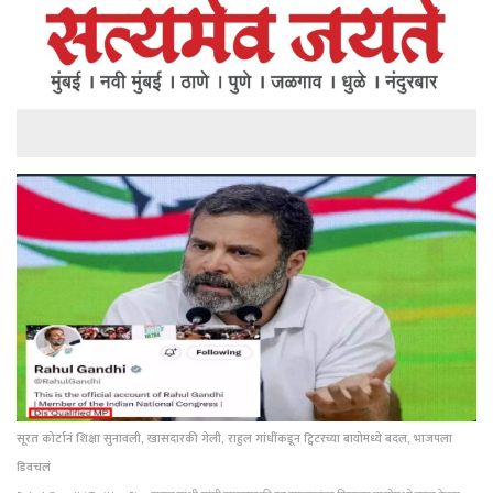
सूरत कोर्टानं शिक्षा सुनावली, खासदारकी गेली, राहुल गांधींकडून ट्विटरच्या बायोमध्ये बदल, भाजपला
डिवचलं