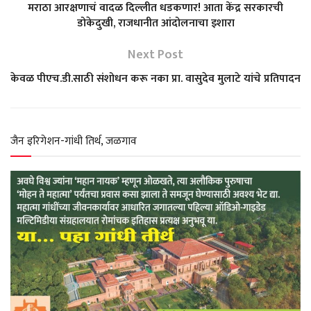
मराठा आरक्षणाचं वादळ दिल्लीत धडकणार! आता केंद्र सरकारची
डोकेदुखी, राजधानीत आंदोलनाचा इशारा
s
b
g
t
e
Next Post
A
o
r
e
केवळ पीएच.डी.साठी संशोधन करू नका प्रा. वासुदेव मुलाटे यांचे प्रतिपादन
p
o
a
r
p
k
m
जैन इरिगेशन-गांधी तिर्थ, जळगाव