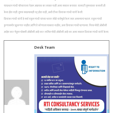
पंतप्रधान गांधी परिवाराला नेहरू आडनाव का लावत नाही असा सवाल करतात. यासाठी तुमच्यावर कसली ही
केस होत नाही. तुमचं सदस्यत्वही रद्द होत नाही, अशी टीका प्रियांका गांधी यांनी केली.
प्रियांका गांधी यांनी हे सर्व राहुल गांधी यांच्या भारत जोडो यात्रेमुळे केलं जात असल्याचं म्हटलं. राहुल गांधी
कुणासमोर झुकणार नाहीत आणि ते कोणाला घाबरत नाहीत, असं प्रियांका गांधी म्हणाल्या. निरव मोदी ओबीसी
आहेत का? मेहुल चोक्सी ओबीसी आहे का? ललित मोदी ओबीसी आहे का असा सवाल प्रियांका गांधी यांनी केला.
Desk Team