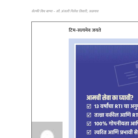
सेल्फी विथ बाप्पा – सौ. अंजली निलेश तिवारी, जळगाव
टिम-सत्यमेव जयते