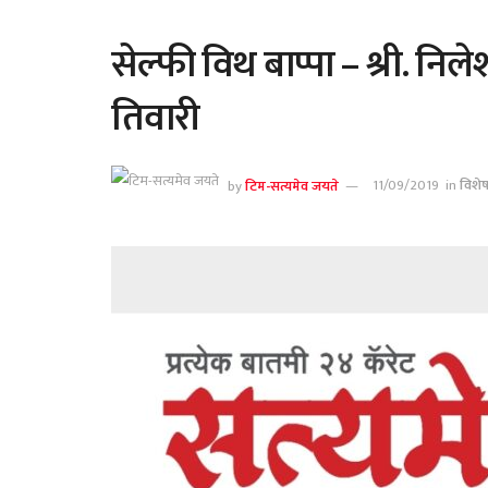
सेल्फी विथ बाप्पा – श्री. नि
तिवारी
by
टिम-सत्यमेव जयते
11/09/2019
in
विशे