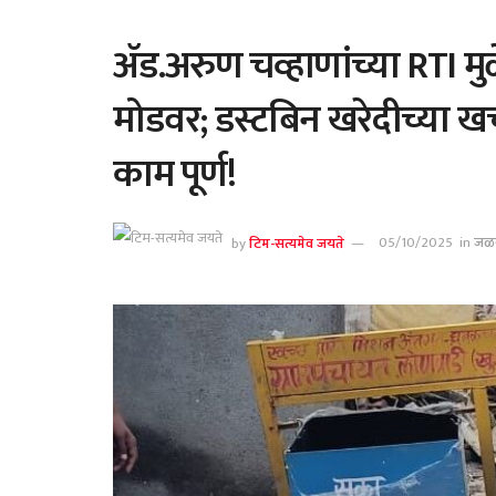
ॲड.अरुण चव्हाणांच्या RTI म
मोडवर; डस्टबिन खरेदीच्या खर्
काम पूर्ण!
by
टिम-सत्यमेव जयते
05/10/2025
in
जळ