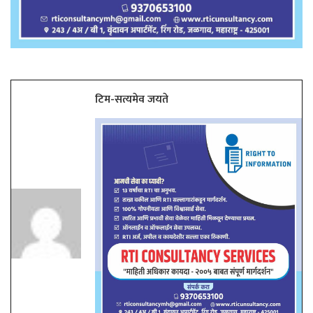
टिम-सत्यमेव जयते