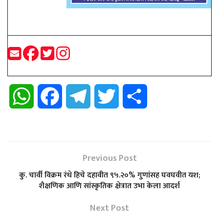
W
F
T
T
S
h
a
e
w
h
a
c
l
i
a
Previous Post
t
e
e
t
r
कु. चार्वी विक्रम रंधे हिचे दहावीत ९५.२०% गुणांसह घवघवीत यश;
शैक्षणिक आणि सांस्कृतिक क्षेत्रात उभा केला आदर्श
s
b
g
t
e
Next Post
A
o
r
e