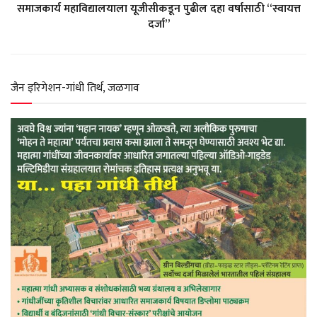
समाजकार्य महाविद्यालयाला यूजीसीकडून पुढील दहा वर्षासाठी “स्वायत्त
दर्जा”
p
o
a
r
p
k
m
जैन इरिगेशन-गांधी तिर्थ, जळगाव