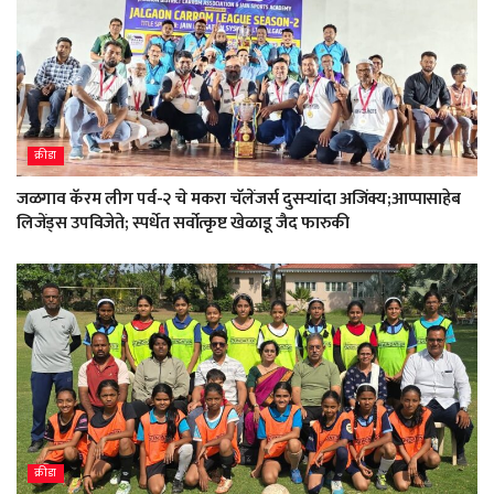
क्रीडा
जळगाव कॅरम लीग पर्व-२ चे मकरा चॅलेंजर्स दुसऱ्यांदा अजिंक्य;आप्पासाहेब
लिजेंड्स उपविजेते; स्पर्धेत सर्वोत्कृष्ट खेळाडू जैद फारुकी
क्रीडा