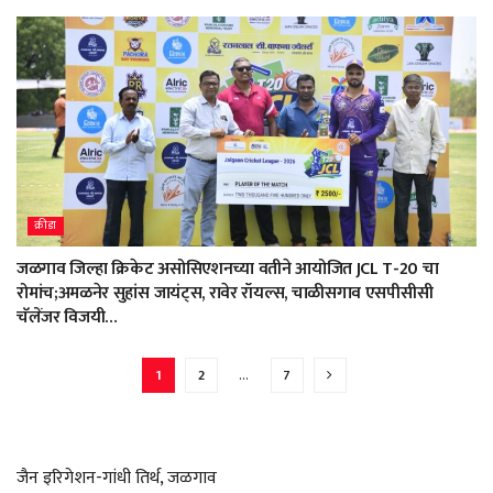
क्रीडा
जळगाव जिल्हा क्रिकेट असोसिएशनच्या वतीने आयोजित JCL T-20 चा
रोमांच;अमळनेर सुहांस जायंट्स, रावेर रॉयल्स, चाळीसगाव एसपीसीसी
चॅलेंजर विजयी…
1
2
…
7
जैन इरिगेशन-गांधी तिर्थ, जळगाव