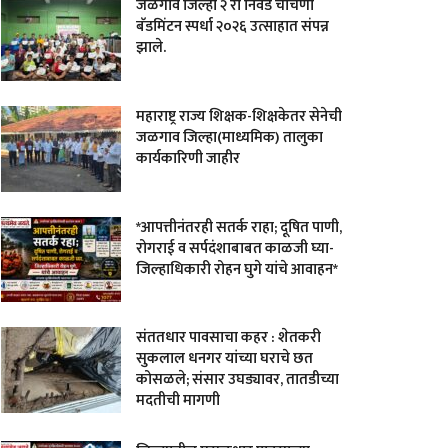
जळगाव जिल्हा २ री निवड चाचणी
बॅडमिंटन स्पर्धा २०२६ उत्साहात संपन्न
झाले.
महाराष्ट्र राज्य शिक्षक-शिक्षकेतर सेनेची
जळगाव जिल्हा(माध्यमिक) तालुका
कार्यकारिणी जाहीर
*आपत्तीनंतरही सतर्क राहा; दूषित पाणी,
रोगराई व सर्पदंशाबाबत काळजी घ्या-
जिल्हाधिकारी रोहन घुगे यांचे आवाहन*
संततधार पावसाचा कहर : शेतकरी
सुकलाल धनगर यांच्या घराचे छत
कोसळले; संसार उघड्यावर, तातडीच्या
मदतीची मागणी