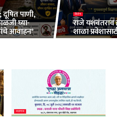
; दूषित पाणी,
विशेष
ाळजी घ्या-
राजे यशवंतराव 
यांचे आवाहन*
शाळा प्रवेशासा
जळगाव