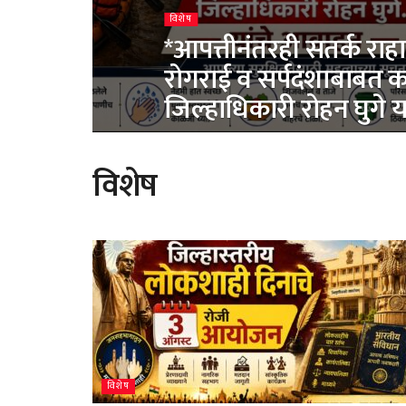
विशेष
*आपत्तीनंतरही सतर्क राहा
रोगराई व सर्पदंशाबाबत क
जिल्हाधिकारी रोहन घुगे 
विशेष
विशेष