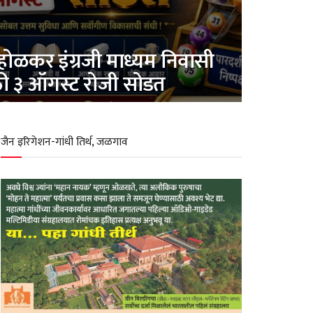
होळकर इंग्रजी माध्यम निवासी
ठी ३ ऑगस्ट रोजी सोडत
जैन इरिगेशन-गांधी तिर्थ, जळगाव