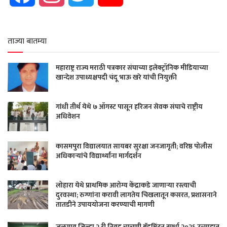
ताज्या बातम्या
महाराष्ट्र राज्य मराठी पत्रकार संघाच्या इलेक्ट्रॉनिक मीडियाच्या
खान्देश उपाध्यक्षपदी चंदू भाऊ खरे यांची नियुक्ती
गांधी तीर्थ येथे ७ ऑगस्ट पासून हरिजन सेवक संघाचे राष्ट्रीय
अधिवेशन
कासमपुरा विद्यालयात सायबर सुरक्षा जनजागृती; वरिष्ठ पोलीस
अधिकाऱ्यांचे विद्यार्थ्यांना मार्गदर्शन
लोहारा येथे प्राथमिक आरोग्य केंद्राकडे जाणाऱ्या रस्त्याची
दुरवस्था; रुग्णांना करावी लागतेय चिखलातून कसरत, प्रशासनाने
तातडीने उपाययोजना करण्याची मागणी
जळगाव जिल्हा २ री निवड चाचणी बॅडमिंटन स्पर्धा २०२६ उत्साहात