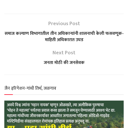
h
a
e
w
h
a
c
l
i
a
Previous Post
t
e
e
t
r
समाज कल्याण विभागातील तीन अधिकाऱ्यांनी शासनाची केली फसवणूक-
माहिती अधिकारात उघड
s
b
g
t
e
Next Post
A
o
r
e
जनता मोठी की जनसेवक
p
o
a
r
p
k
m
जैन इरिगेशन-गांधी तिर्थ, जळगाव