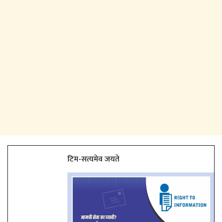
टिम-सत्यमेव जयते