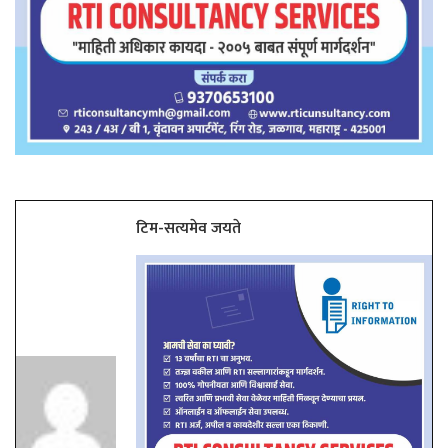
टिम-सत्यमेव जयते