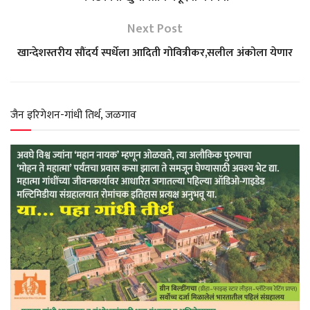
s
b
g
t
e
Next Post
खान्देशस्तरीय सौंदर्य स्पर्धेला आदिती गोवित्रीकर,सलील अंकोला येणार
A
o
r
e
p
o
a
r
जैन इरिगेशन-गांधी तिर्थ, जळगाव
p
k
m