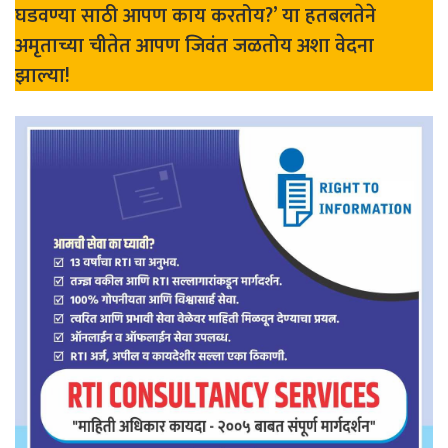
घडवण्या साठी आपण काय करतोय?’ या हतबलतेने
अमृताच्या चीतेत आपण जिवंत जळतोय अशा वेदना
झाल्या!