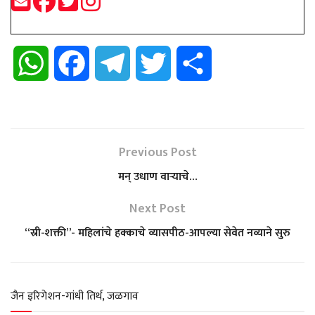
W
F
T
T
S
h
a
e
w
h
a
c
l
i
a
Previous Post
t
e
e
t
r
मन् उधाण वाऱ्याचे…
s
b
g
t
e
Next Post
“स्री-शक्ती”- महिलांचे हक्काचे व्यासपीठ-आपल्या सेवेत नव्याने सुरु
A
o
r
e
p
o
a
r
जैन इरिगेशन-गांधी तिर्थ, जळगाव
p
k
m