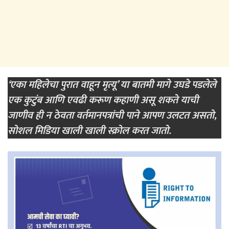
‘एका महिलेचा पुरात वाहून मृत्यू’ या बातमी मागे उघडे पडलेले
एक कुटुंब आणि एवढी करूण कहाणी असू शकते याची
जाणीव ही न ठेवता वर्तमानपत्रांची पाने आपण उलटत असतो,
सोशल मिडिया खाली खाली स्क्रोल करत जातो.