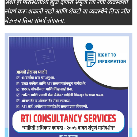
अशी ही परिस्थितीशी झुंज देणारी अमृता त्या रात्री व्यवस्थेशी
संघर्ष करू शकली नाही आणि शेवटी या व्यवस्थेने तिचा जीव
घेऊनच तिचा संघर्ष संपवला.