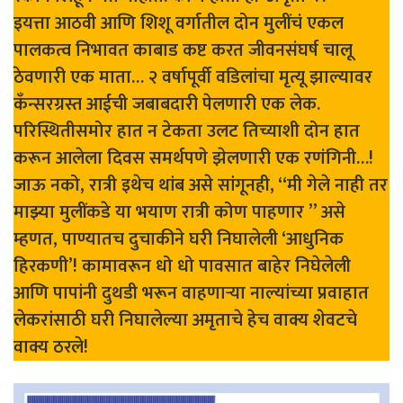
इयत्ता आठवी आणि शिशू वर्गातील दोन मुलींचं एकल
पालकत्व निभावत काबाड कष्ट करत जीवनसंघर्ष चालू
ठेवणारी एक माता… २ वर्षापूर्वी वडिलांचा मृत्यू झाल्यावर
कँन्सरग्रस्त आईची जबाबदारी पेलणारी एक लेक.
परिस्थितीसमोर हात न टेकता उलट तिच्याशी दोन हात
करून आलेला दिवस समर्थपणे झेलणारी एक रणंगिनी…!
जाऊ नको, रात्री इथेच थांब असे सांगूनही, “मी गेले नाही तर
माझ्या मुलींकडे या भयाण रात्री कोण पाहणार ” असे
म्हणत, पाण्यातच दुचाकीने घरी निघालेली ‘आधुनिक
हिरकणी’! कामावरून धो धो पावसात बाहेर निघेलेली
आणि पापांनी दुथडी भरून वाहणाऱ्या नाल्यांच्या प्रवाहात
लेकरांसाठी घरी निघालेल्या अमृताचे हेच वाक्य शेवटचे
वाक्य ठरले!