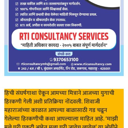
हिची संघर्षगाथा ऐकून आमच्या मित्राने आजच्या युगाची
हिरकणी गेली अशी प्रतिक्रिया नोंदवली. शिवाजी
महाराजांच्या काळात आपल्या बाळासाठी गड चढून
गेलेल्या हिरकणीची कथा आपल्याला माहित आहे. ‘माझी
मुले घरी एकटी आहेत मला घरी जावेच लागेल’ या ओढीने