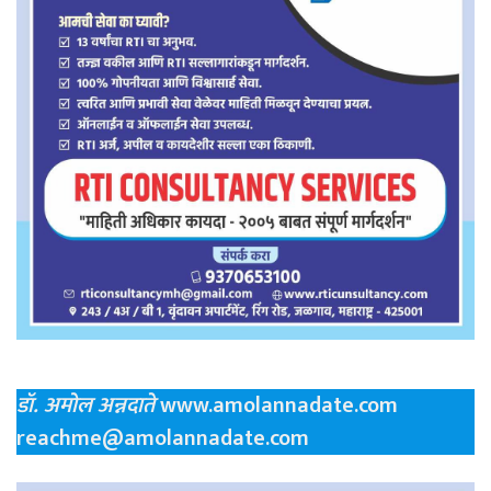
डॉ. अमोल अन्नदाते
www.amolannadate.com
reachme@amolannadate.com