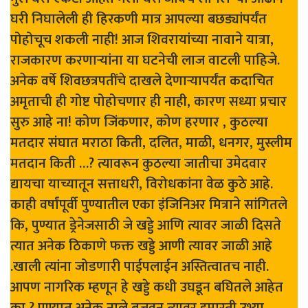
घरी निघालेली ही हिरकणी मात्र आपल्या बछड्यांपर्यंत
पोहोचूच शकली नाही! आज शिवरायांच्या नावाने यात्रा,
राजकारण करणाऱ्यांना या घटनेची लाज वाटली पाहिजे.
अनेक वर्षे शिवछत्रपतींचे दाखले देणाऱ्यापर्यंत कदाचित
अमृताची ही गोष्ट पोहोचणार ही नाही, कारण सध्या प्रचार
सुरु आहे ना! कोण जिंकणार, कोण हरणार , कुठल्या
मतदार संघात मराठा किती, दलित, माळी, धनगर, मुस्लीम
मतदान किती …? त्यावरून कुठल्या जातीचा उमेदवार
द्यायचा याच्यातून सत्ताधरी, विरोधकांना वेळ कुठे आहे.
काही वर्षांपूर्वी पुण्यातील एका इंजिनिअर मित्राने सांगितले
कि, पुण्यात ड्रेनेजसाठी जे खड्डे आणि त्यावर जाळी दिसते
त्यात अनेक ठिकाणे फक्त खड्डे आणी त्यावर जाळी आहे
.खाली त्यांना जोडणारी पाईपलाईन अस्तित्वातच नाही.
आपण नागरिक म्हणून हे खड्डे कधी उघडून बघितले आहेत