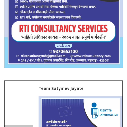
Team Satymev Jayate