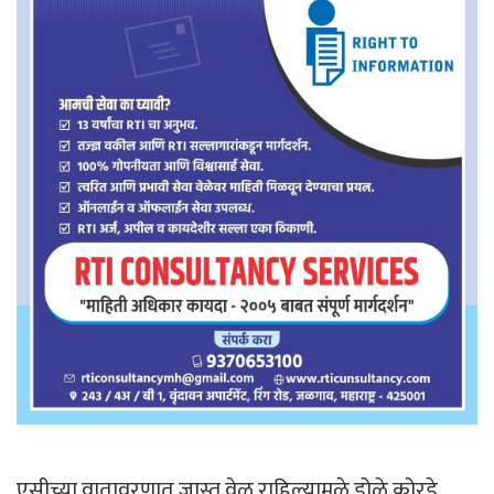
एसीच्या वातावरणात जास्त वेळ राहिल्यामुळे डोळे कोरडे