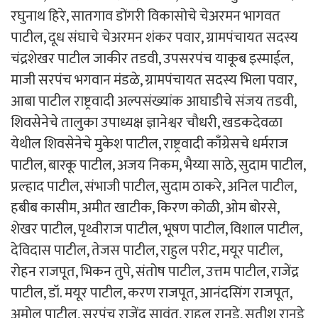
रघुनाथ हिरे, सातगाव डोंगरी विकासोचे चेअरमन भागवत
पाटील, दूध संघाचे चेअरमन शंकर पवार, ग्रामपंचायत सदस्य
चंद्रशेखर पाटील जाकीर तडवी, उपसरपंच याकूब इस्माईल,
माजी सरपंच भगवान मंडळे, ग्रामपंचायत सदस्य भिला पवार,
आबा पाटील राष्ट्रवादी अल्पसंख्यांक आघाडीचे संजय तडवी,
शिवसेनेचे तालुका उपाध्यक्ष ज्ञानेश्वर चौधरी, खडकदेवळा
येथील शिवसेनेचे मुकेश पाटील, राष्ट्रवादी काँग्रेसचे धर्मराज
पाटील, बारकू पाटील, अजय निकम, भैय्या साठे, सुदाम पाटील,
प्रल्हाद पाटील, संभाजी पाटील, सुदाम ठाकरे, अनिल पाटील,
हबीब कासीम, अमीत खाटीक, किरण कोळी, ओम बोरसे,
शेखर पाटील, पृथ्वीराज पाटील, भूषण पाटील, विशाल पाटील,
देविदास पाटील, तेजस पाटील, राहुल परीट, मयूर पाटील,
रोहन राजपूत, भिकन तुपे, संतोष पाटील, उत्तम पाटील, राजेंद्र
पाटील, डॉ. मयूर पाटील, करण राजपूत, आनंदसिंग राजपूत,
अमोल पाटील, सरपंच राजेंद्र सावंत, राहुल रानडे, सतीश रानडे