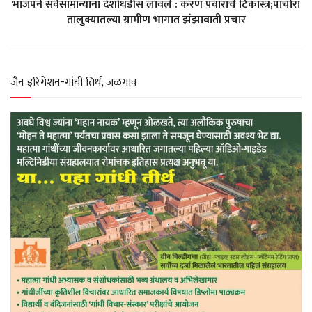
भाजपने सर्वसामान्यांना देशोधडीस लावले : करण पवारांचे टिकास्त्र;पाचोरा
तालुक्यातल्या ग्रामीण भागात झंझावाती प्रचार
p
o
a
r
p
k
m
जैन इरिगेशन-गांधी तिर्थ, जळगाव