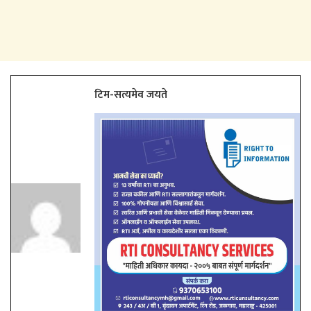
टिम-सत्यमेव जयते