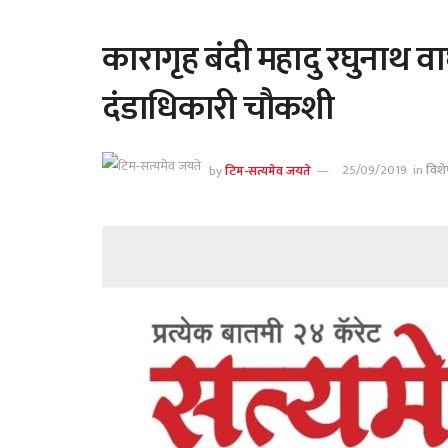
कारागृह बंदी महादु रघुनाथ वाघम
दंडाधिकारी चौकशी
by
टिम-सत्यमेव जयते
25/09/2019
in
विशे