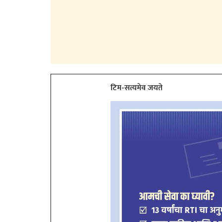
टिम-सत्यमेव जयते