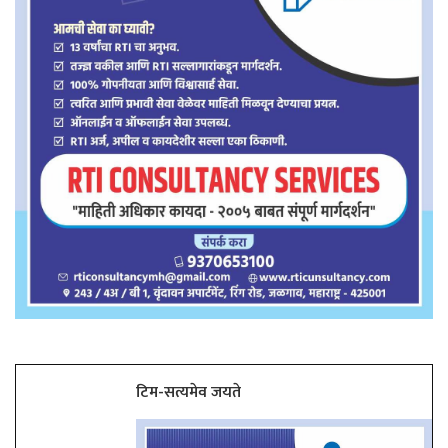
टिम-सत्यमेव जयते