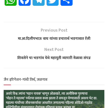
h
a
e
w
h
a
c
l
i
a
Previous Post
t
e
e
t
r
मा.आ.दिलीपभाऊ वाघ यांच्या प्रचारार्थ भडगावात रॅली
s
b
g
t
e
Next Post
शिवसेने चा भडगांव येथे महायुती व्यापारी मेळावा संपन्न
A
o
r
e
p
o
a
r
जैन इरिगेशन-गांधी तिर्थ, जळगाव
p
k
m