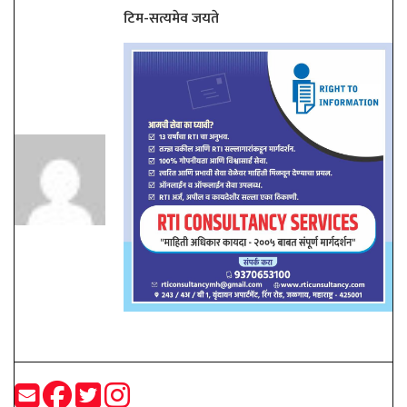
टिम-सत्यमेव जयते