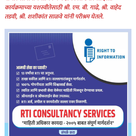
कार्यक्रमाच्या यशस्वीतेसाठी श्री. एम. बी. गाढे, श्री. वाहेद
तडवी, श्री. शशीकांत साळवे यांनी परीश्रम घेतले.