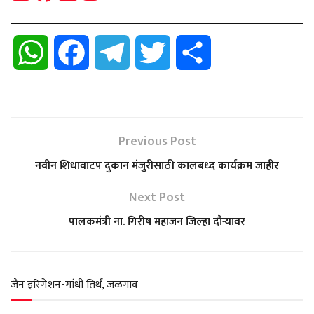
W
F
T
T
S
h
a
e
w
h
a
c
l
i
a
Previous Post
t
e
e
t
r
नवीन शिधावाटप दुकान मंजुरीसाठी कालबध्द कार्यक्रम जाहीर
s
b
g
t
e
Next Post
पालकमंत्री ना. गिरीष महाजन जिल्हा दौऱ्यावर
A
o
r
e
p
o
a
r
जैन इरिगेशन-गांधी तिर्थ, जळगाव
p
k
m