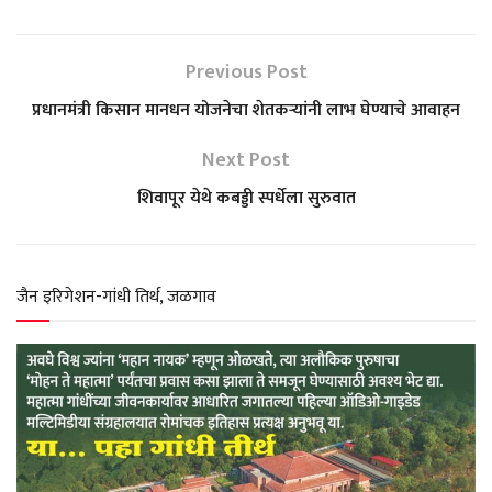
a
c
l
i
a
Previous Post
t
e
e
t
r
प्रधानमंत्री किसान मानधन योजनेचा शेतकऱ्यांनी लाभ घेण्याचे आवाहन
s
b
g
t
e
Next Post
शिवापूर येथे कबड्डी स्पर्धेला सुरुवात
A
o
r
e
p
o
a
r
जैन इरिगेशन-गांधी तिर्थ, जळगाव
p
k
m