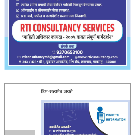
टिम-सत्यमेव जयते