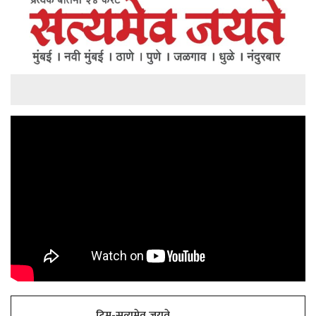
टिम-सत्यमेव जयते