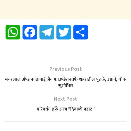
W
F
T
T
S
h
a
e
w
h
a
c
l
i
a
Previous Post
t
e
e
t
r
भवरलाल अँण्ड कांताबाई जैन फाउण्डेशनतर्फे शहरातील पुतळे, उद्याने, चौक
सुशोभित
s
b
g
t
e
Next Post
A
o
r
e
परिवर्तन तर्फे आज “दिवाळी पहाट”
p
o
a
r