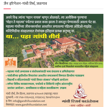
p
k
m
जैन इरिगेशन-गांधी तिर्थ, जळगाव