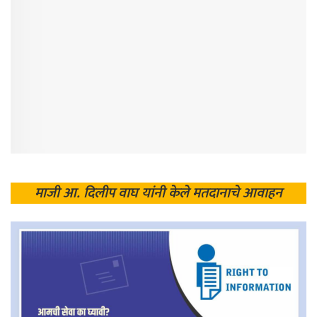
माजी आ. दिलीप वाघ यांनी केले मतदानाचे आवाहन