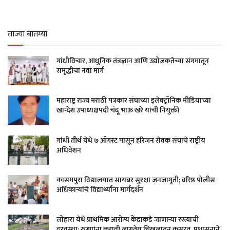
ताज्या बातम्या
गांधीविचार, आधुनिक तंत्रज्ञान आणि उद्योजकतेच्या संगमातून
समृद्धीचा नवा मार्ग
महाराष्ट्र राज्य मराठी पत्रकार संघाच्या इलेक्ट्रॉनिक मीडियाच्या
खान्देश उपाध्यक्षपदी चंदू भाऊ खरे यांची नियुक्ती
गांधी तीर्थ येथे ७ ऑगस्ट पासून हरिजन सेवक संघाचे राष्ट्रीय
अधिवेशन
कासमपुरा विद्यालयात सायबर सुरक्षा जनजागृती; वरिष्ठ पोलीस
अधिकाऱ्यांचे विद्यार्थ्यांना मार्गदर्शन
लोहारा येथे प्राथमिक आरोग्य केंद्राकडे जाणाऱ्या रस्त्याची
दुरवस्था; रुग्णांना करावी लागतेय चिखलातून कसरत, प्रशासनाने