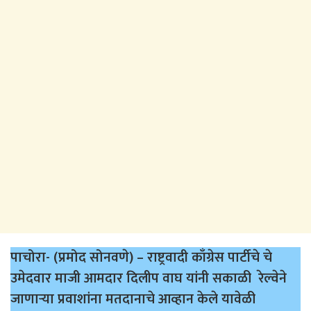
पाचोरा- (प्रमोद सोनवणे) – राष्ट्रवादी काँग्रेस पार्टीचे चे
उमेदवार माजी आमदार दिलीप वाघ यांनी सकाळी रेल्वेने
जाणाऱ्या प्रवाशांना मतदानाचे आव्हान केले यावेळी