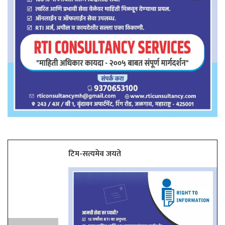
टिम-सत्यमेव जयते