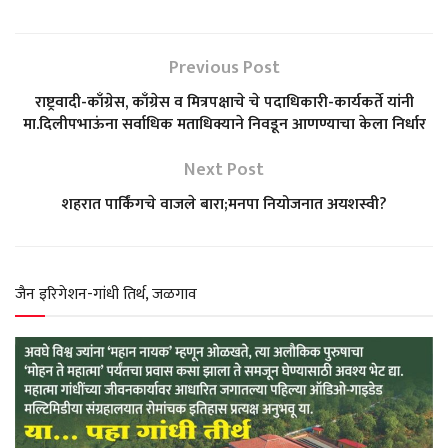
a
c
l
i
a
Previous Post
t
e
e
t
r
राष्ट्रवादी-काँग्रेस, काँग्रेस व मित्रपक्षाचे चे पदाधिकारी-कार्यकर्ते यांनी
मा.दिलीपभाऊंना सर्वाधिक मताधिक्याने निवडून आणण्याचा केला निर्धार
s
b
g
t
e
Next Post
A
o
r
e
शहरात पार्किंगचे वाजले बारा;मनपा नियोजनात अयशस्वी?
p
o
a
r
p
k
m
जैन इरिगेशन-गांधी तिर्थ, जळगाव