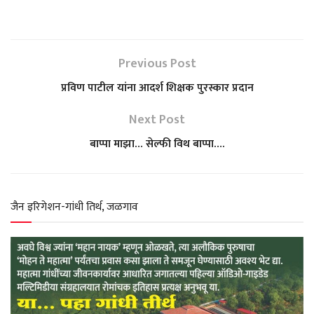
h
a
e
w
h
a
c
l
i
a
Previous Post
t
e
e
t
r
प्रविण पाटील यांना आदर्श शिक्षक पुरस्कार प्रदान
s
b
g
t
e
Next Post
बाप्पा माझा… सेल्फी विथ बाप्पा….
A
o
r
e
p
o
a
r
जैन इरिगेशन-गांधी तिर्थ, जळगाव
p
k
m