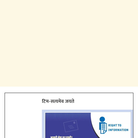
टिम-सत्यमेव जयते